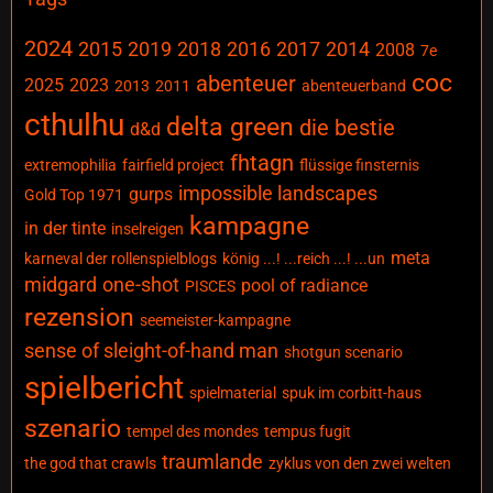
2024
2015
2019
2018
2016
2017
2014
2008
7e
coc
abenteuer
2025
2023
2013
2011
abenteuerband
cthulhu
delta green
die bestie
d&d
fhtagn
extremophilia
fairfield project
flüssige finsternis
impossible landscapes
gurps
Gold Top 1971
kampagne
in der tinte
inselreigen
meta
karneval der rollenspielblogs
könig ...! ...reich ...! ...un
midgard
one-shot
pool of radiance
PISCES
rezension
seemeister-kampagne
sense of sleight-of-hand man
shotgun scenario
spielbericht
spielmaterial
spuk im corbitt-haus
szenario
tempel des mondes
tempus fugit
traumlande
the god that crawls
zyklus von den zwei welten