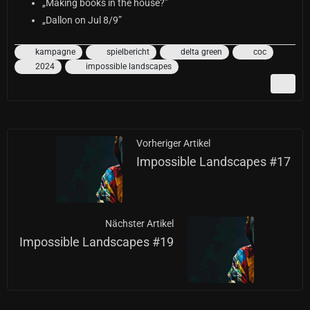
„Making books in the house?”
„Dallon on Jul 8/9”
kampagne
spielbericht
delta green
coc
2024
impossible landscapes
Vorheriger Artikel
Impossible Landscapes #17
Nächster Artikel
Impossible Landscapes #19