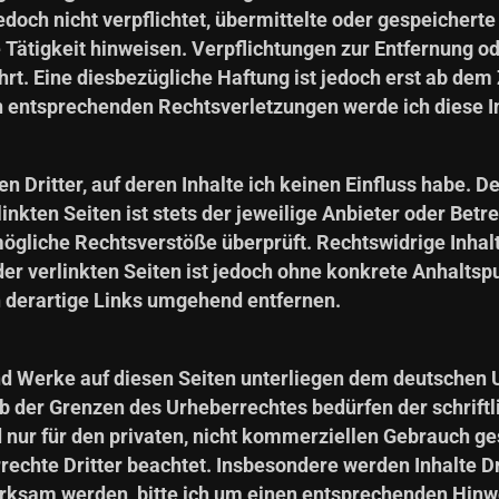
jedoch nicht verpflichtet, übermittelte oder gespeiche
e Tätigkeit hinweisen. Verpflichtungen zur Entfernung 
t. Eine diesbezügliche Haftung ist jedoch erst ab dem 
 entsprechenden Rechtsverletzungen werde ich diese I
 Dritter, auf deren Inhalte ich keinen Einfluss habe. D
nkten Seiten ist stets der jeweilige Anbieter oder Betre
ögliche Rechtsverstöße überprüft. Rechtswidrige Inhal
der verlinkten Seiten ist jedoch ohne konkrete Anhaltsp
 derartige Links umgehend entfernen.
und Werke auf diesen Seiten unterliegen dem deutschen U
b der Grenzen des Urheberrechtes bedürfen der schrift
 nur für den privaten, nicht kommerziellen Gebrauch gest
rechte Dritter beachtet. Insbesondere werden Inhalte Dr
rksam werden, bitte ich um einen entsprechenden Hinw