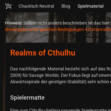
Chaotisch Neutral
Blog
Spielmaterial
Hinweis:
Sofern nicht anders beschrieben ist das hier 
Weitergabe unter gleichen Bedingungen 4.0 Internatio
Realms of Cthulhu
Das nachfolgende Material bezieht sich auf das Ro
2009) für Savage Worlds. Der Fokus liegt auf eine
Abwärtsspirale der geistigen Stabilität) sehr schön
Spielermatte
Eine zum Cthulhu-Setting passende Spielermatte 