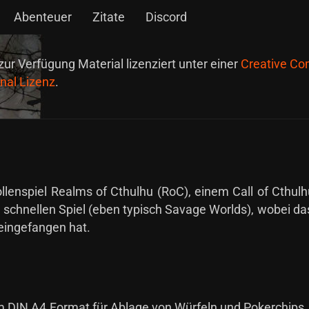
Abenteuer
Zitate
Discord
zur Verfügung Material lizenziert unter einer
Creative C
nal Lizenz
.
llenspiel Realms of Cthulhu (RoC), einem Call of Cthul
m schnellen Spiel (eben typisch Savage Worlds), wobei d
 eingefangen hat.
im DIN A4 Format für Ablage von Würfeln und Pokerchip