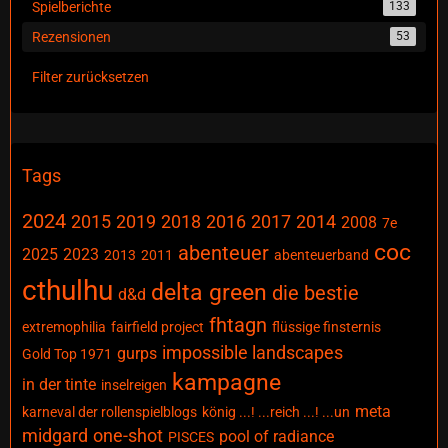
Spielberichte
133
Rezensionen
53
Filter zurücksetzen
Tags
2024
2015
2019
2018
2016
2017
2014
2008
7e
coc
abenteuer
2025
2023
2013
2011
abenteuerband
cthulhu
delta green
die bestie
d&d
fhtagn
extremophilia
fairfield project
flüssige finsternis
impossible landscapes
gurps
Gold Top 1971
kampagne
in der tinte
inselreigen
meta
karneval der rollenspielblogs
könig ...! ...reich ...! ...un
midgard
one-shot
pool of radiance
PISCES