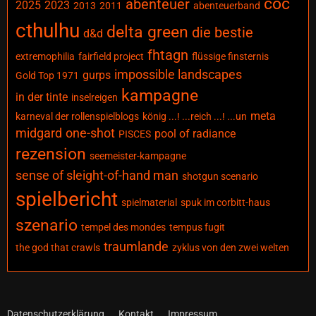
coc
abenteuer
2025
2023
2013
2011
abenteuerband
cthulhu
delta green
die bestie
d&d
fhtagn
extremophilia
fairfield project
flüssige finsternis
impossible landscapes
gurps
Gold Top 1971
kampagne
in der tinte
inselreigen
meta
karneval der rollenspielblogs
könig ...! ...reich ...! ...un
midgard
one-shot
pool of radiance
PISCES
rezension
seemeister-kampagne
sense of sleight-of-hand man
shotgun scenario
spielbericht
spielmaterial
spuk im corbitt-haus
szenario
tempel des mondes
tempus fugit
traumlande
the god that crawls
zyklus von den zwei welten
Datenschutzerklärung
Kontakt
Impressum