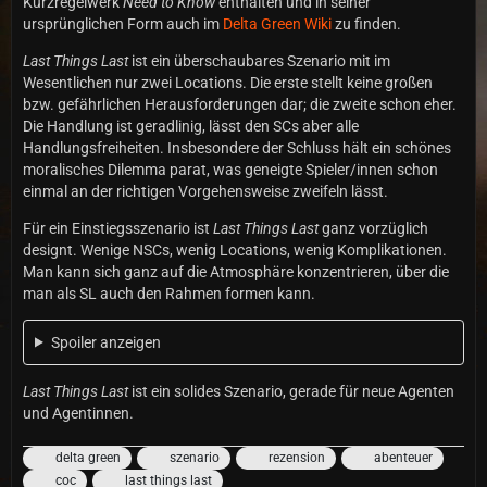
Kurzregelwerk
Need to Know
enthalten und in seiner
ursprünglichen Form auch im
Delta Green Wiki
zu finden.
Last Things Last
ist ein überschaubares Szenario mit im
Wesentlichen nur zwei Locations. Die erste stellt keine großen
bzw. gefährlichen Herausforderungen dar; die zweite schon eher.
Die Handlung ist geradlinig, lässt den SCs aber alle
Handlungsfreiheiten. Insbesondere der Schluss hält ein schönes
moralisches Dilemma parat, was geneigte Spieler/innen schon
einmal an der richtigen Vorgehensweise zweifeln lässt.
Für ein Einstiegsszenario ist
Last Things Last
ganz vorzüglich
designt. Wenige NSCs, wenig Locations, wenig Komplikationen.
Man kann sich ganz auf die Atmosphäre konzentrieren, über die
man als SL auch den Rahmen formen kann.
Spoiler anzeigen
Last Things Last
ist ein solides Szenario, gerade für neue Agenten
und Agentinnen.
delta green
szenario
rezension
abenteuer
coc
last things last