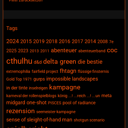
Tags
2024
2015
2019
2018
2016
2017
2014
2008
7e
coc
abenteuer
2025
2023
2013
2011
abenteuerband
cthulhu
delta green
die bestie
d&d
fhtagn
extremophilia
fairfield project
flüssige finsternis
impossible landscapes
gurps
Gold Top 1971
kampagne
in der tinte
inselreigen
meta
karneval der rollenspielblogs
könig ...! ...reich ...! ...un
midgard
one-shot
pool of radiance
PISCES
rezension
seemeister-kampagne
sense of sleight-of-hand man
shotgun scenario