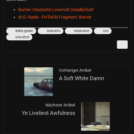
Burner | Deutsche Lovecraft Gesellschaft
dLG- Radio - FHTAGN Fragment: Burner
delta green
szenario
rezension
coc
one-shot
Vorheriger Artikel
A Soft White Damn
Nächster Artikel
Ye Liveliest Awfulness