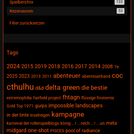
Spielberichte
133
Rezensionen
53
Filter zurücksetzen
Tags
2024
2015
2019
2018
2016
2017
2014
2008
7e
coc
abenteuer
2025
2023
2013
2011
abenteuerband
cthulhu
delta green
die bestie
d&d
fhtagn
extremophilia
fairfield project
flüssige finsternis
impossible landscapes
gurps
Gold Top 1971
kampagne
in der tinte
inselreigen
meta
karneval der rollenspielblogs
könig ...! ...reich ...! ...un
midgard
one-shot
pool of radiance
PISCES