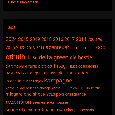
Filter zurücksetzen
Tags
2024
2015
2019
2018
2016
2017
2014
2008
7e
coc
abenteuer
2025
2023
2013
2011
abenteuerband
cthulhu
delta green
die bestie
d&d
fhtagn
extremophilia
fairfield project
flüssige finsternis
impossible landscapes
gurps
Gold Top 1971
kampagne
in der tinte
inselreigen
meta
karneval der rollenspielblogs
könig ...! ...reich ...! ...un
midgard
one-shot
pool of radiance
PISCES
rezension
seemeister-kampagne
sense of sleight-of-hand man
shotgun scenario