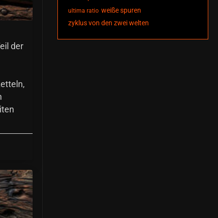
weiße spuren
ultima ratio
zyklus von den zwei welten
il der
etteln,
n
iten