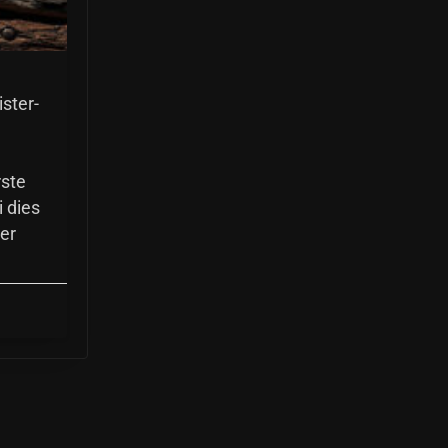
ster-
rste
 dies
er