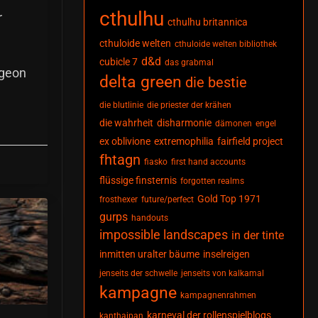
cthulhu
r
cthulhu britannica
cthuloide welten
cthuloide welten bibliothek
d&d
cubicle 7
das grabmal
ngeon
delta green
die bestie
die blutlinie
die priester der krähen
die wahrheit
disharmonie
dämonen
engel
ex oblivione
extremophilia
fairfield project
fhtagn
fiasko
first hand accounts
flüssige finsternis
forgotten realms
Gold Top 1971
frosthexer
future/perfect
gurps
handouts
impossible landscapes
in der tinte
inmitten uralter bäume
inselreigen
jenseits der schwelle
jenseits von kalkamal
kampagne
kampagnenrahmen
karneval der rollenspielblogs
kanthaipan