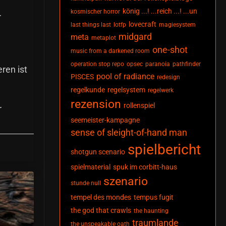
könig ...! ...reich ...! ...un
kosmischer horror
r
lovecraft
last things last
lotfp
magiesystem
midgard
meta
metaplot
one-shot
music from a darkened room
operation stop repo
opsec
paranoia
pathfinder
ren ist
pool of radiance
PISCES
redesign
regelkunde
regelsystem
regelwerk
rezension
rollenspiel
r
seemeister-kampagne
sense of sleight-of-hand man
spielbericht
shotgun scenario
spielmaterial
spuk im corbitt-haus
szenario
stunde null
tempel des mondes
tempus fugit
the god that crawls
the haunting
traumlande
the unspeakable oath