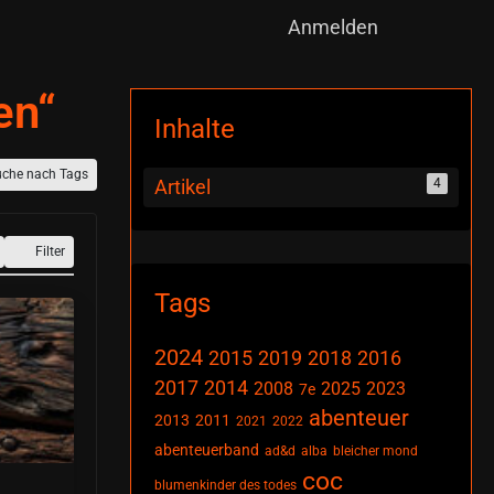
Anmelden
en“
Inhalte
uche nach Tags
Artikel
4
Filter
Tags
2024
2015
2019
2018
2016
2017
2014
2008
2025
2023
7e
abenteuer
2013
2011
2021
2022
abenteuerband
ad&d
alba
bleicher mond
coc
blumenkinder des todes