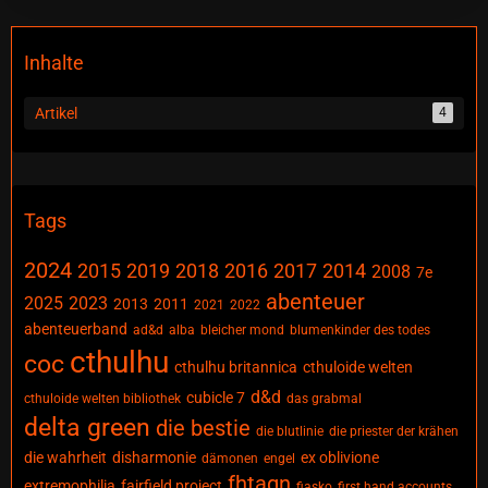
Inhalte
Artikel
4
Tags
2024
2015
2019
2018
2016
2017
2014
2008
7e
abenteuer
2025
2023
2013
2011
2021
2022
abenteuerband
ad&d
alba
bleicher mond
blumenkinder des todes
cthulhu
coc
cthulhu britannica
cthuloide welten
d&d
cubicle 7
cthuloide welten bibliothek
das grabmal
delta green
die bestie
die blutlinie
die priester der krähen
die wahrheit
disharmonie
ex oblivione
dämonen
engel
fhtagn
extremophilia
fairfield project
fiasko
first hand accounts