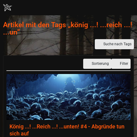
Artikel mit den Tags „könig ...! ...reich ...!
...un“
Suche nach Tags
Sortierung
Filter
König ...! ...Reich ...! ...unten! #4 - Abgründe tun
sich auf