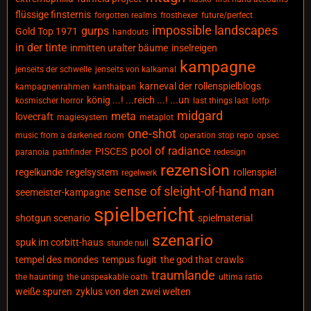
flüssige finsternis
forgotten realms
frosthexer
future/perfect
impossible landscapes
gurps
Gold Top 1971
handouts
in der tinte
inmitten uralter bäume
inselreigen
kampagne
jenseits der schwelle
jenseits von kalkamal
karneval der rollenspielblogs
kampagnenrahmen
kanthaipan
könig ...! ...reich ...! ...un
kosmischer horror
last things last
lotfp
midgard
meta
lovecraft
magiesystem
metaplot
one-shot
music from a darkened room
operation stop repo
opsec
pool of radiance
PISCES
paranoia
pathfinder
redesign
rezension
regelkunde
regelsystem
rollenspiel
regelwerk
sense of sleight-of-hand man
seemeister-kampagne
spielbericht
shotgun scenario
spielmaterial
szenario
spuk im corbitt-haus
stunde null
tempel des mondes
tempus fugit
the god that crawls
traumlande
the haunting
the unspeakable oath
ultima ratio
weiße spuren
zyklus von den zwei welten